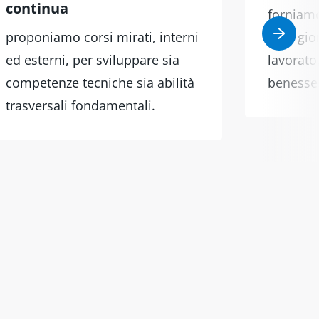
continua
forniam
proponiamo corsi mirati, interni
ogni gio
ed esterni, per sviluppare sia
lavorato
competenze tecniche sia abilità
benesser
trasversali fondamentali.